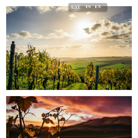
ES
EN