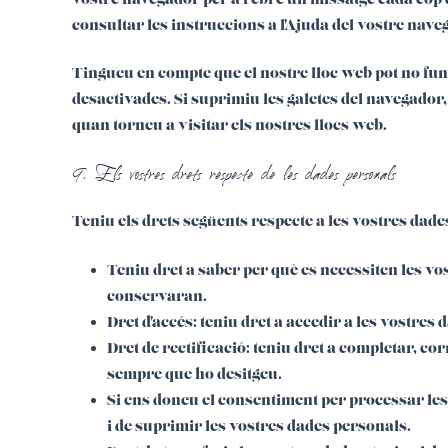
consultar les instruccions a l'Ajuda del vostre nave
Tingueu en compte que el nostre lloc web pot no fun
desactivades. Si suprimiu les galetes del navegador
quan torneu a visitar els nostres llocs web.
9. Els vostres drets respecte de les dades personals
Teniu els drets següents respecte a les vostres dade
Teniu dret a saber per què es necessiten les vo
conservaran.
Dret d'accés: teniu dret a accedir a les vostre
Dret de rectificació: teniu dret a completar, c
sempre que ho desitgeu.
Si ens doneu el consentiment per processar les
i de suprimir les vostres dades personals.