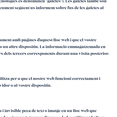
ecnologies es denominen "galetes"). Les galetes també són
cument següent us informem sobre l'ús de les galetes al
ntament amb pàgines d'aquest lloc web i que el vostre
o un altre dispositiu. La informació emmagatzemada en
ors dels tercers corresponents durant una visita posterior.
ilitza per a que el nostre web funcioni correctament i
idor o al vostre dispositiu.
a i invisible peça de text o imatge en un lloc web que