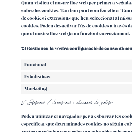
Quan visiteu el nostre lloc web per primera vegad
sobre les cookies. Tan bon punt com feu clic a "Guar
de cookies i extensions que heu seleccionat al missa
cookies. Podeu desactivar l’ús de cookies a través 
que el nostre lloc web ja no funcioni correctament.
7.1 Gestioneu la vostra configuració de consentimen
Funcional
Estadísticas
Marketing
8. Activació / desactivació i eliminació de galetes
Podeu utilitzar el navegador per a esborrar les c
especificar que determinades cookies no siguin col·
vostre navegador per a rebre un missatge cada cop 