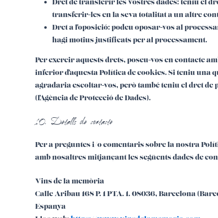
Dret de transferir les vostres dades: teniu el dr
transferir-les en la seva totalitat a un altre co
Dret a l'oposició: podeu oposar-vos al process
hagi motius justificats per al processament.
Per exercir aquests drets, poseu-vos en contacte amb
inferior d'aquesta Política de cookies. Si teniu una
agradaria escoltar-vos, però també teniu el dret de 
(l'Agència de Protecció de Dades).
10. Detalls de contacte
Per a preguntes i/o comentaris sobre la nostra Polít
amb nosaltres mitjançant les següents dades de con
Vins de la memòria
Calle Aribau 168 P. 1 PTA. 1. 08036, Barcelona (Bar
Espanya