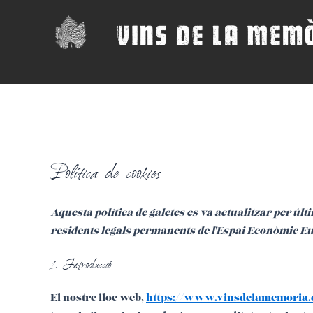
Vés
al
contingut
Política de cookies
Aquesta política de galetes es va actualitzar per últi
residents legals permanents de l'Espai Econòmic Eu
1. Introducció
El nostre lloc web,
https://www.vinsdelamemoria