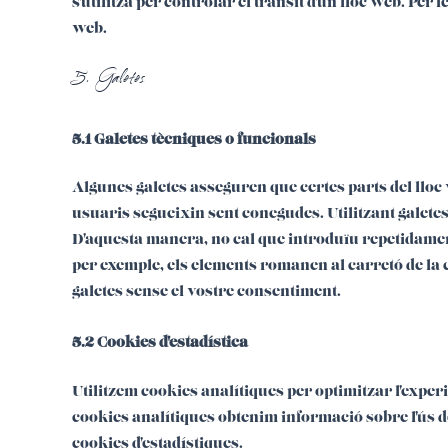
s'utilitza per controlar el trànsit d'un lloc web. Pe
web.
5. Galetes
5.1 Galetes tècniques o funcionals
Algunes galetes asseguren que certes parts del lloc
usuaris segueixin sent conegudes. Utilitzant galetes 
D'aquesta manera, no cal que introduïu repetidament
per exemple, els elements romanen al carretó de la
galetes sense el vostre consentiment.
5.2 Cookies d'estadística
Utilitzem cookies analítiques per optimitzar l'exper
cookies analítiques obtenim informació sobre l'ús 
cookies d'estadístiques.