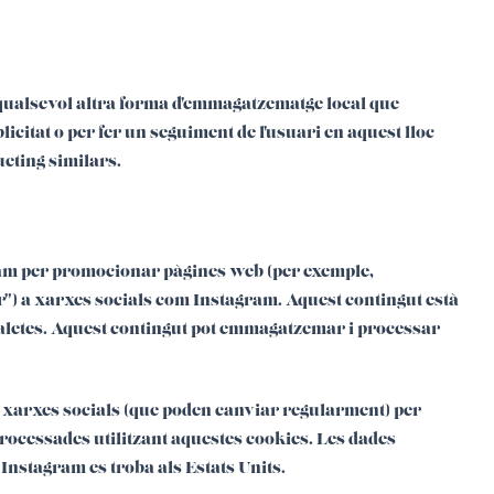
 qualsevol altra forma d'emmagatzematge local que
licitat o per fer un seguiment de l'usuari en aquest lloc
eting similars.
gram per promocionar pàgines web (per exemple,
ar") a xarxes socials com Instagram. Aquest contingut està
 galetes. Aquest contingut pot emmagatzemar i processar
tes xarxes socials (que poden canviar regularment) per
rocessades utilitzant aquestes cookies. Les dades
nstagram es troba als Estats Units.