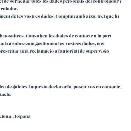
et de sol·licitar totes les dades personals del controlador i
ntrolador.
ament de les vostres dades. Complim amb això, tret que hi
 nosaltres. Consulteu les dades de contacte a la part
 queixa sobre com gestionem les vostres dades, ens
presentar una reclamació a l'autoritat de supervisió
ica de galetes i aquesta declaració, poseu-vos en contacte
tacte:
celona). España