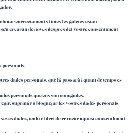
gador.
cionar correctament si totes les galetes estan
, se'n crearan de noves després del vostre consentiment
s personals:
stres dades personals, què hi passarà i quant de temps es
s dades personals que ens són conegudes.
orregir, suprimir o bloquejar les vostres dades personals
 seves dades, teniu el dret de revocar aquest consentiment