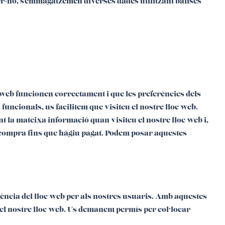
r fer-ho, s'emmagatzemen diverses dades utilitzant balises
 web funcionen correctament i que les preferències dels
funcionals, us facilitem que visiteu el nostre lloc web.
 la mateixa informació quan visiteu el nostre lloc web i,
 compra fins que hàgiu pagat. Podem posar aquestes
iència del lloc web per als nostres usuaris. Amb aquestes
del nostre lloc web. Us demanem permís per col·locar