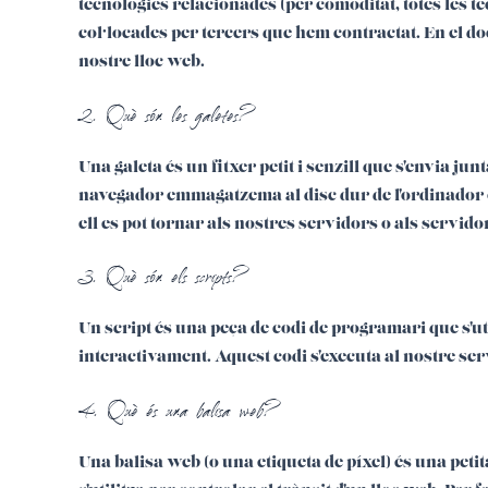
tecnologies relacionades (per comoditat, totes les t
col·locades per tercers que hem contractat. En el do
nostre lloc web.
2. Què són les galetes?
Una galeta és un fitxer petit i senzill que s'envia ju
navegador emmagatzema al disc dur de l'ordinador 
ell es pot tornar als nostres servidors o als servid
3. Què són els scripts?
Un script és una peça de codi de programari que s'ut
interactivament. Aquest codi s'executa al nostre serv
4. Què és una balisa web?
Una balisa web (o una etiqueta de píxel) és una petit