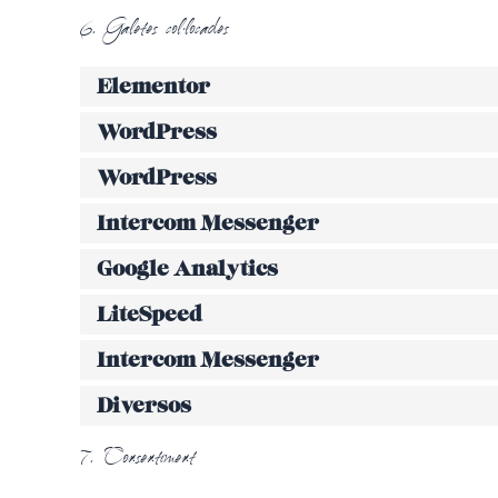
6. Galetes col·locades
Elementor
WordPress
WordPress
Intercom Messenger
Google Analytics
LiteSpeed
Intercom Messenger
Diversos
7. Consentiment