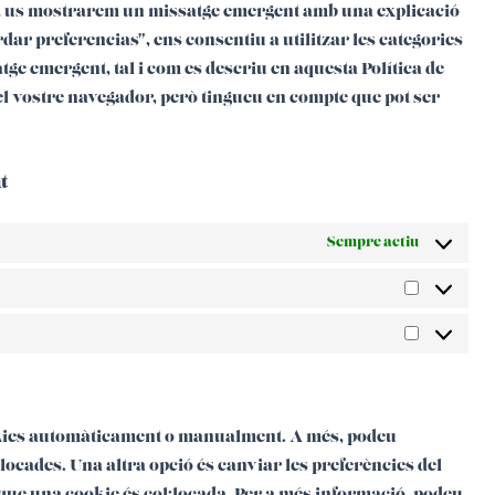
a, us mostrarem un missatge emergent amb una explicació
dar preferencias", ens consentiu a utilitzar les categories
tge emergent, tal i com es descriu en aquesta Política de
del vostre navegador, però tingueu en compte que pot ser
t
Sempre actiu
ookies automàticament o manualment. A més, podeu
locades. Una altra opció és canviar les preferències del
que una cookie és col·locada. Per a més informació, podeu