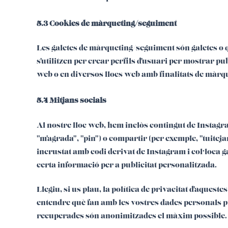
5.3 Cookies de màrqueting/seguiment
Les galetes de màrqueting/seguiment són galetes o
s'utilitzen per crear perfils d'usuari per mostrar pub
web o en diversos llocs web amb finalitats de màrqu
5.4 Mitjans socials
Al nostre lloc web, hem inclòs contingut de Insta
"m'agrada", "pin") o compartir (per exemple, "tuitej
incrustat amb codi derivat de Instagram i col·loca
certa informació per a publicitat personalitzada.
Llegiu, si us plau, la política de privacitat d'aques
entendre què fan amb les vostres dades personals p
recuperades són anonimitzades el màxim possible. I