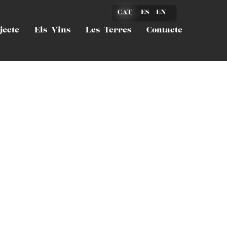
cas
g
ES
EN
jecte
Els Vins
Les Terres
Contacte